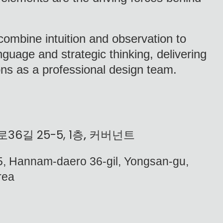
ombine intuition and observation to
anguage and strategic thinking, delivering
ons as a professional design team.
로
길
층, 커버넌트
36
25-5, 1
-5, Hannam-daero 36-gil, Yongsan-gu,
rea