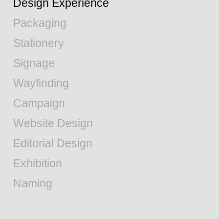
Design Experience
Packaging
Stationery
Signage
Wayfinding
Campaign
Website Design
Editorial Design
Exhibition
Naming