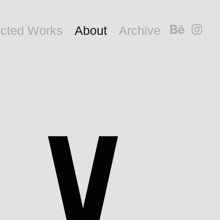
ected Works
About
Archive